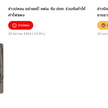
ข่าวปลอม อย่าแชร์! กฟผ. กับ ปตท. ร่วมกันทำให้
ข่าวบิ
ค่าไฟแพง
ขาดรา
ข่าวปลอม
20 ธันวาคม 2564 | 13:00 น.
22 เมษา