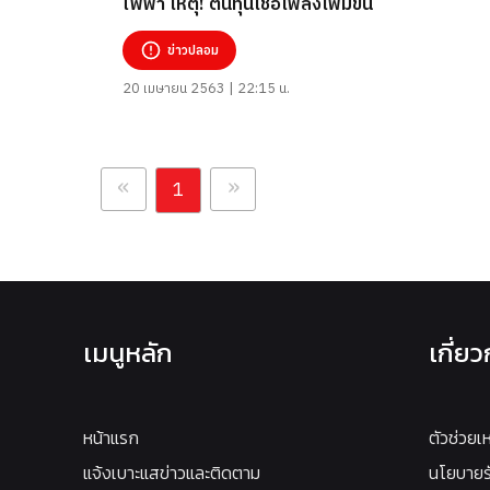
ไฟฟ้า เหตุ! ต้นทุนเชื้อเพลิงเพิ่มขึ้น
ข่าวปลอม
20 เมษายน 2563 | 22:15 น.
«
»
1
เมนูหลัก
เกี่ย
หน้าแรก
ตัวช่วยเ
แจ้งเบาะแสข่าวและติดตาม
นโยบายรั