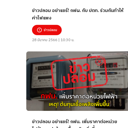
ข่าวปลอม อย่าแชร์! กฟผ. กับ ปตท. ร่วมกันทำให้
ค่าไฟแพง
ข่าวปลอม
28 มีนาคม 2566 | 10:30 น.
ข่าวปลอม อย่าแชร์! กฟน. เพิ่มราคาต่อหน่วย