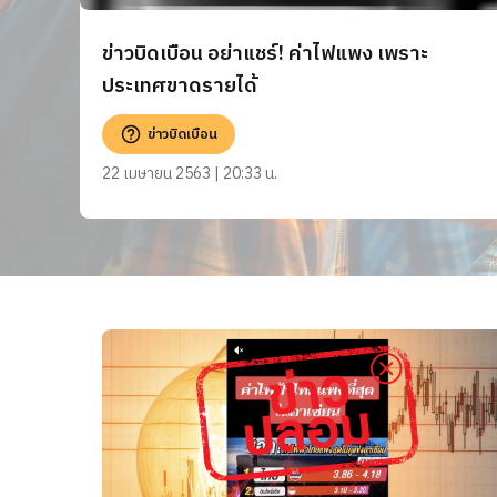
ข่าวบิดเบือน อย่าแชร์! ค่าไฟแพง เพราะ
ประเทศขาดรายได้
ข่าวบิดเบือน
22 เมษายน 2563 | 20:33 น.