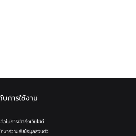
วกับการใช้งาน
หลือในการเข้าถึงเว็บไซต์
กษาความลับข้อมูลส่วนตัว