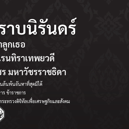
ราบนิรันดร์
าลูกเธอ
นเรนทิราเทพยวดี
ชร มหาวัชรราชธิดา
้นพ้นอันหาที่สุดมิได้​
หาร ข้าราชการ
กระทรวงดิจิทัลเพื่อเศรษฐกิจและสังคม