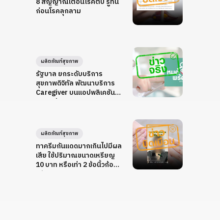
8 สัญญาณเตือนโรคตับ รู้ทัน
ก่อนโรคลุกลาม
ผลิตภัณฑ์สุขภาพ
รัฐบาล ยกระดับบริการ
สุขภาพดิจิทัล พัฒนาบริการ
Caregiver บนแอปพลิเคชัน
หมอพร้อม
ผลิตภัณฑ์สุขภาพ
ทาครีมกันแดดมากเกินไปมีผล
เสีย ใช้ปริมาณขนาดเหรียญ
10 บาท หรือเท่า 2 ข้อนิ้วก้อยก็
เพียงพอ