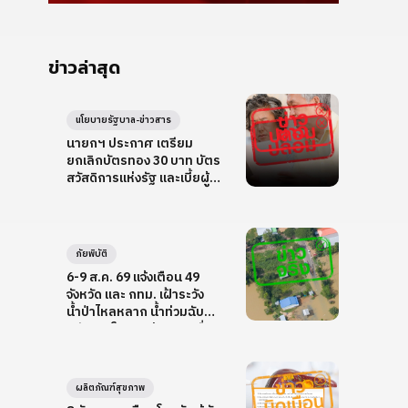
ข่าวล่าสุด
นโยบายรัฐบาล-ข่าวสาร
นายกฯ ประกาศ เตรียม
ยกเลิกบัตรทอง 30 บาท บัตร
สวัสดิการแห่งรัฐ และเบี้ยผู้สูง
อายุ
ภัยพิบัติ
6-9 ส.ค. 69 แจ้งเตือน 49
จังหวัด และ กทม. เฝ้าระวัง
น้ำป่าไหลหลาก น้ำท่วมฉับ
พลัน ดินโคลนถล่ม และคลื่น
ลมแรง
ผลิตภัณฑ์สุขภาพ