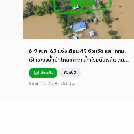
6-9 ส.ค. 69 แจ้งเตือน 49 จังหวัด และ กทม.
เฝ้าระวังน้ำป่าไหลหลาก น้ำท่วมฉับพลัน ดิน
โคลนถล่ม และคลื่นลมแรง
ภัยพิบัติ
ข่าวจริง
6 สิงหาคม 2569 | 16:00 น.