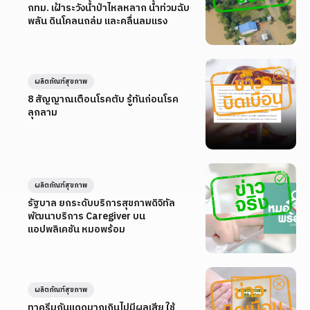
กทม. เฝ้าระวังน้ำป่าไหลหลาก น้ำท่วมฉับ
พลัน ดินโคลนถล่ม และคลื่นลมแรง
ผลิตภัณฑ์สุขภาพ
8 สัญญาณเตือนโรคตับ รู้ทันก่อนโรค
ลุกลาม
ผลิตภัณฑ์สุขภาพ
รัฐบาล ยกระดับบริการสุขภาพดิจิทัล
พัฒนาบริการ Caregiver บน
แอปพลิเคชัน หมอพร้อม
ผลิตภัณฑ์สุขภาพ
ทาครีมกันแดดมากเกินไปมีผลเสีย ใช้