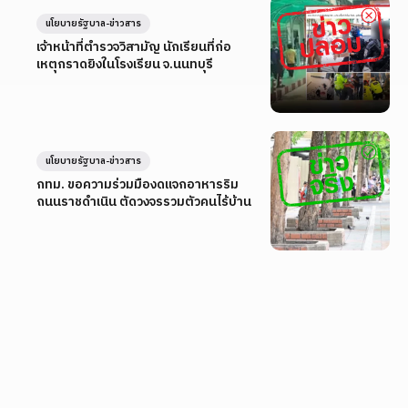
นโยบายรัฐบาล-ข่าวสาร
เจ้าหน้าที่ตำรวจวิสามัญ นักเรียนที่ก่อ
เหตุกราดยิงในโรงเรียน จ.นนทบุรี
นโยบายรัฐบาล-ข่าวสาร
กทม. ขอความร่วมมืองดแจกอาหารริม
ถนนราชดำเนิน ตัดวงจรรวมตัวคนไร้บ้าน