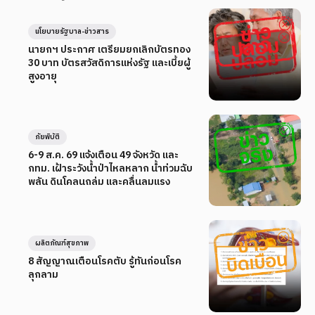
นโยบายรัฐบาล-ข่าวสาร
นายกฯ ประกาศ เตรียมยกเลิกบัตรทอง
30 บาท บัตรสวัสดิการแห่งรัฐ และเบี้ยผู้
สูงอายุ
ภัยพิบัติ
6-9 ส.ค. 69 แจ้งเตือน 49 จังหวัด และ
กทม. เฝ้าระวังน้ำป่าไหลหลาก น้ำท่วมฉับ
พลัน ดินโคลนถล่ม และคลื่นลมแรง
ผลิตภัณฑ์สุขภาพ
8 สัญญาณเตือนโรคตับ รู้ทันก่อนโรค
ลุกลาม