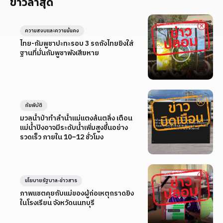
ข่าวล่าสุด
ความสงบและความมั่นคง
ไทย-กัมพูชาปะทะรอบ 3 รถถังไทยยิงใส่
ฐานที่มั่นกัมพูชาพังเสียหาย
ภัยพิบัติ
มวลน้ำป่าทำลำน้ำแม่แตงล้นตลิ่ง เตือน
แม่น้ำปิงอาจมีระดับน้ำเพิ่มสูงขึ้นอย่าง
รวดเร็ว ภายใน 10–12 ชั่วโมง
นโยบายรัฐบาล-ข่าวสาร
ภาพแชตคุยกับแม่ของผู้ก่อเหตุกราดยิง
ในโรงเรียน จังหวัดนนทบุรี