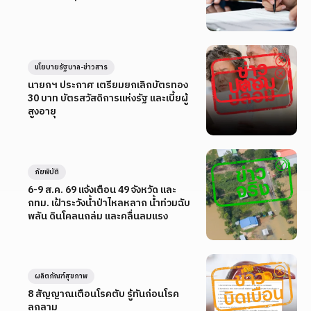
นโยบายรัฐบาล-ข่าวสาร
นายกฯ ประกาศ เตรียมยกเลิกบัตรทอง
30 บาท บัตรสวัสดิการแห่งรัฐ และเบี้ยผู้
สูงอายุ
ภัยพิบัติ
6-9 ส.ค. 69 แจ้งเตือน 49 จังหวัด และ
กทม. เฝ้าระวังน้ำป่าไหลหลาก น้ำท่วมฉับ
พลัน ดินโคลนถล่ม และคลื่นลมแรง
ผลิตภัณฑ์สุขภาพ
8 สัญญาณเตือนโรคตับ รู้ทันก่อนโรค
ลุกลาม