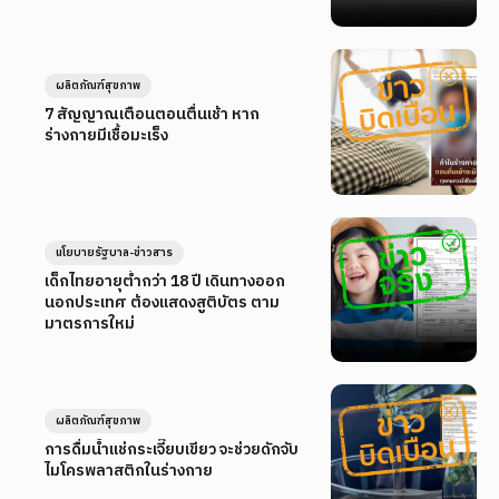
ผลิตภัณฑ์สุขภาพ
7 สัญญาณเตือนตอนตื่นเช้า หาก
ร่างกายมีเชื้อมะเร็ง
นโยบายรัฐบาล-ข่าวสาร
เด็กไทยอายุต่ำกว่า 18 ปี เดินทางออก
นอกประเทศ ต้องแสดงสูติบัตร ตาม
มาตรการใหม่
ผลิตภัณฑ์สุขภาพ
การดื่มน้ำแช่กระเจี๊ยบเขียว จะช่วยดักจับ
ไมโครพลาสติกในร่างกาย