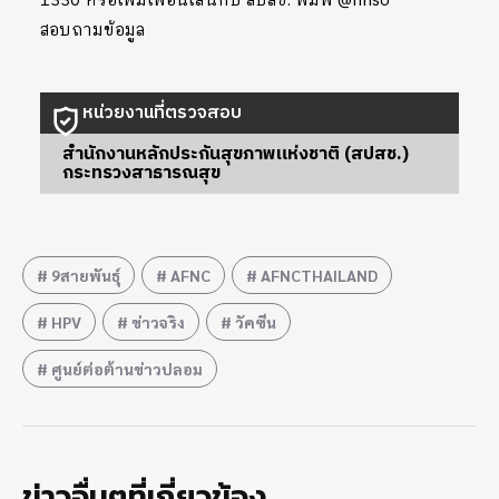
1330 หรือเพิ่มเพื่อนไลน์กับ สปสช. พิมพ์ @nhso
สอบถามข้อมูล
หน่วยงานที่ตรวจสอบ
สำนักงานหลักประกันสุขภาพแห่งชาติ (สปสช.)
กระทรวงสาธารณสุข
9สายพันธุ์
AFNC
AFNCTHAILAND
HPV
ข่าวจริง
วัคซีน
ศูนย์ต่อต้านข่าวปลอม
ข่าวอื่นๆที่เกี่ยวข้อง