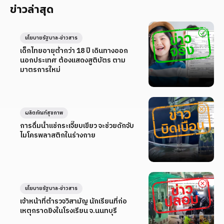
ข่าวล่าสุด
นโยบายรัฐบาล-ข่าวสาร
เด็กไทยอายุต่ำกว่า 18 ปี เดินทางออก
นอกประเทศ ต้องแสดงสูติบัตร ตาม
มาตรการใหม่
ผลิตภัณฑ์สุขภาพ
การดื่มน้ำแช่กระเจี๊ยบเขียว จะช่วยดักจับ
ไมโครพลาสติกในร่างกาย
นโยบายรัฐบาล-ข่าวสาร
เจ้าหน้าที่ตำรวจวิสามัญ นักเรียนที่ก่อ
เหตุกราดยิงในโรงเรียน จ.นนทบุรี