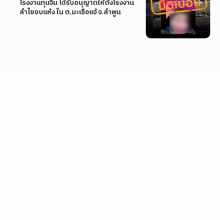
โรงงานทุนจีน ได้รับอนุญาตให้ตั้งโรงงาน
ลำไยอบแห้ง ใน ต.มะเขือแจ้ จ.ลำพูน