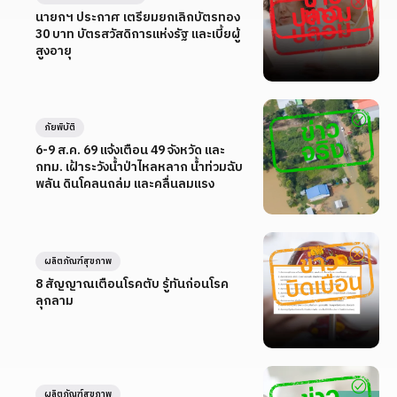
นายกฯ ประกาศ เตรียมยกเลิกบัตรทอง
30 บาท บัตรสวัสดิการแห่งรัฐ และเบี้ยผู้
สูงอายุ
ภัยพิบัติ
6-9 ส.ค. 69 แจ้งเตือน 49 จังหวัด และ
กทม. เฝ้าระวังน้ำป่าไหลหลาก น้ำท่วมฉับ
พลัน ดินโคลนถล่ม และคลื่นลมแรง
ผลิตภัณฑ์สุขภาพ
8 สัญญาณเตือนโรคตับ รู้ทันก่อนโรค
ลุกลาม
ผลิตภัณฑ์สุขภาพ