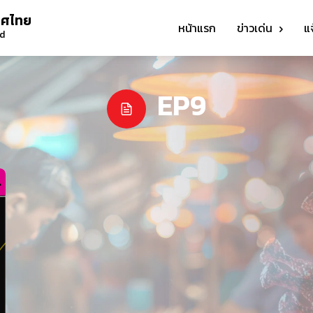
ทศไทย
หน้าแรก
ข่าวเด่น
แ
nd
EP9