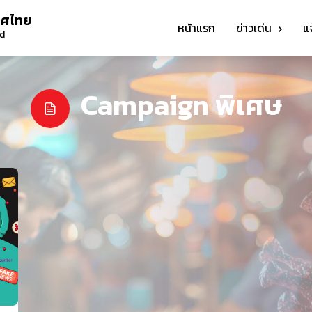
ทศไทย
หน้าแรก
ข่าวเด่น
แ
nd
Campaign พิเศษ