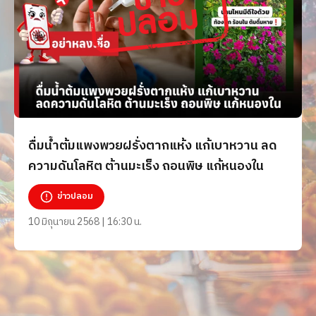
ดื่มน้ำต้มแพงพวยฝรั่งตากแห้ง แก้เบาหวาน ลด
ความดันโลหิต ต้านมะเร็ง ถอนพิษ แก้หนองใน
ข่าวปลอม
10 มิถุนายน 2568 | 16:30 น.