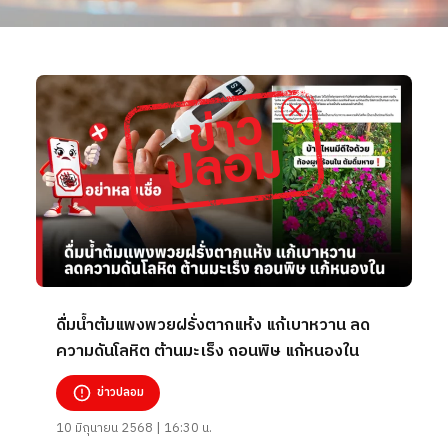
ดื่มน้ำต้มแพงพวยฝรั่งตากแห้ง แก้เบาหวาน ลด
ความดันโลหิต ต้านมะเร็ง ถอนพิษ แก้หนองใน
ข่าวปลอม
10 มิถุนายน 2568 | 16:30 น.