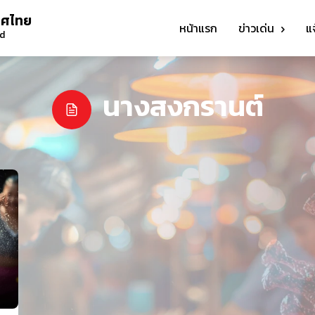
ทศไทย
หน้าแรก
ข่าวเด่น
แ
nd
นางสงกรานต์