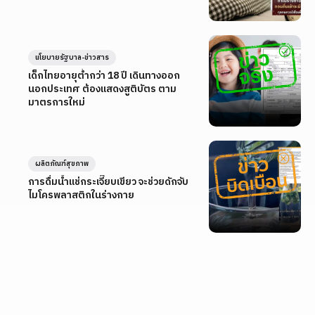
นโยบายรัฐบาล-ข่าวสาร
เด็กไทยอายุต่ำกว่า 18 ปี เดินทางออก
นอกประเทศ ต้องแสดงสูติบัตร ตาม
มาตรการใหม่
ผลิตภัณฑ์สุขภาพ
การดื่มน้ำแช่กระเจี๊ยบเขียว จะช่วยดักจับ
ไมโครพลาสติกในร่างกาย