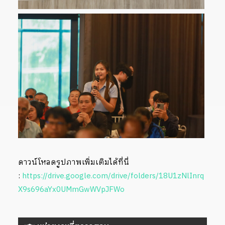
ดาวน์โหลดรูปภาพเพิ่มเติมได้ที่นี่
:
https://drive.google.com/drive/folders/18U1zNlInrq
X9s696aYx0UMmGwWVpJFWo