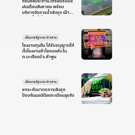
กรมชลประทาน เตรียมรับมือ
ฝนเดือนสิงหาคม พร้อม
บริหารจัดการน้ำเชิงรุก เฝ้า
ระวังพื้นที่เสี่ยง
นโยบายรัฐบาล-ข่าวสาร
โรงงานทุนจีน ได้รับอนุญาตให้
ตั้งโรงงานลำไยอบแห้ง ใน
ต.มะเขือแจ้ จ.ลำพูน
นโยบายรัฐบาล-ข่าวสาร
ยกระดับมาตรการเชิงรุก
ป้องกันนอมินีจดทะเบียนธุรกิจ