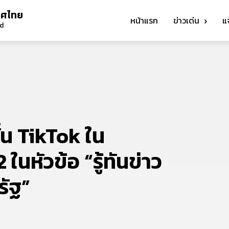
ทศไทย
หน้าแรก
ข่าวเด่น
แ
nd
้น TikTok ใน
2 ในหัวข้อ “รู้ทันข่าว
รัฐ”