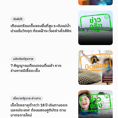
ภัยพิบัติ
เตือนเตรียมเก็บของขึ้นที่สูง ระดับแม่น้ำ
น่านเริ่มวิกฤต ต้องเฝ้าระวังอย่างใกล้ชิด
ผลิตภัณฑ์สุขภาพ
7 สัญญาณเตือนตอนตื่นเช้า หาก
ร่างกายมีเชื้อมะเร็ง
นโยบายรัฐบาล-ข่าวสาร
เด็กไทยอายุต่ำกว่า 18 ปี เดินทางออก
นอกประเทศ ต้องแสดงสูติบัตร ตาม
มาตรการใหม่