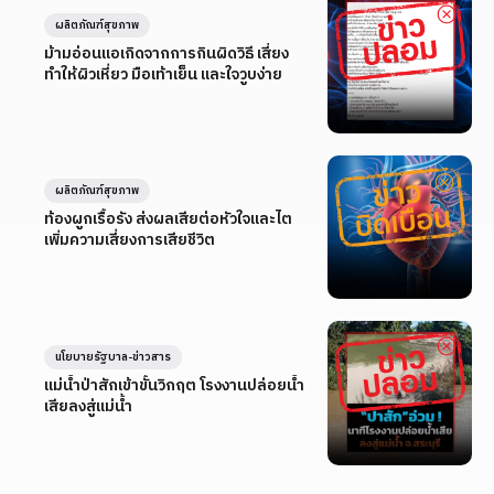
ผลิตภัณฑ์สุขภาพ
ม้ามอ่อนแอเกิดจากการกินผิดวิธี เสี่ยง
ทำให้ผิวเหี่ยว มือเท้าเย็น และใจวูบง่าย
ผลิตภัณฑ์สุขภาพ
ท้องผูกเรื้อรัง ส่งผลเสียต่อหัวใจและไต
เพิ่มความเสี่ยงการเสียชีวิต
นโยบายรัฐบาล-ข่าวสาร
แม่น้ำป่าสักเข้าขั้นวิกฤต โรงงานปล่อยน้ำ
เสียลงสู่แม่น้ำ