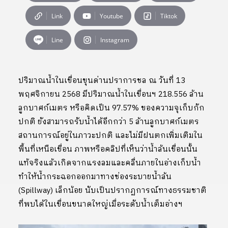
Link
Youtube
Tiktok
Line
Instagram
ปริมาณน้ำในเขื่อนขุนด่านปราการชล ณ วันที่ 13
พฤศจิกายน 2568 มีปริมาณน้ำในเขื่อนฯ 218.556 ล้าน
ลูกบาศก์เมตร หรือคิดเป็น 97.57% ของความจุเก็บกัก
ปกติ ยังสามารถรับน้ำได้อีกกว่า 5 ล้านลูกบาศก์เมตร
สถานการณ์อยู่ในภาวะปกติ และไม่มีฝนตกเพิ่มเติมใน
พื้นที่เหนือเขื่อน ภาพหรือคลิปที่เห็นว่าน้ำล้นเขื่อนนั้น
แท้จริงแล้วเกิดจากแรงลมและคลื่นภายในอ่างเก็บน้ำ
ทำให้น้ำกระฉอกออกมาทางช่องระบายน้ำล้น
(Spillway) เล็กน้อย นับเป็นปรากฏการณ์ทางธรรมชาติ
ที่พบได้ในเขื่อนขนาดใหญ่เมื่อระดับน้ำเต็มอ่างฯ