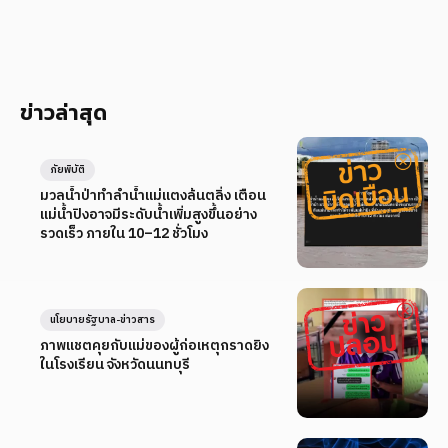
ข่าวล่าสุด
ภัยพิบัติ
มวลน้ำป่าทำลำน้ำแม่แตงล้นตลิ่ง เตือน
แม่น้ำปิงอาจมีระดับน้ำเพิ่มสูงขึ้นอย่าง
รวดเร็ว ภายใน 10–12 ชั่วโมง
นโยบายรัฐบาล-ข่าวสาร
ภาพแชตคุยกับแม่ของผู้ก่อเหตุกราดยิง
ในโรงเรียน จังหวัดนนทบุรี