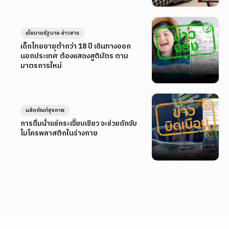
นโยบายรัฐบาล-ข่าวสาร
เด็กไทยอายุต่ำกว่า 18 ปี เดินทางออก
นอกประเทศ ต้องแสดงสูติบัตร ตาม
มาตรการใหม่
ผลิตภัณฑ์สุขภาพ
การดื่มน้ำแช่กระเจี๊ยบเขียว จะช่วยดักจับ
ไมโครพลาสติกในร่างกาย