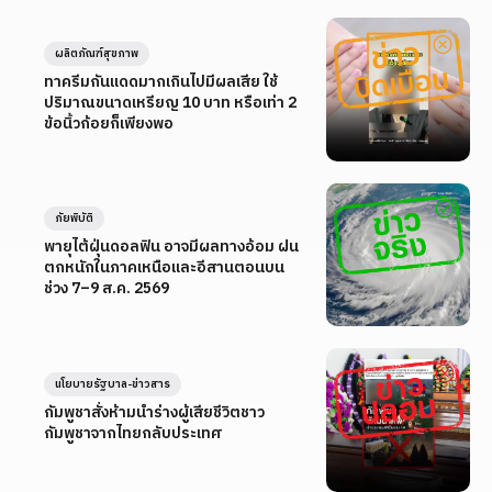
ผลิตภัณฑ์สุขภาพ
ทาครีมกันแดดมากเกินไปมีผลเสีย ใช้
ปริมาณขนาดเหรียญ 10 บาท หรือเท่า 2
ข้อนิ้วก้อยก็เพียงพอ
ภัยพิบัติ
พายุไต้ฝุ่นดอลฟิน อาจมีผลทางอ้อม ฝน
ตกหนักในภาคเหนือและอีสานตอนบน
ช่วง 7–9 ส.ค. 2569
นโยบายรัฐบาล-ข่าวสาร
กัมพูชาสั่งห้ามนำร่างผู้เสียชีวิตชาว
กัมพูชาจากไทยกลับประเทศ