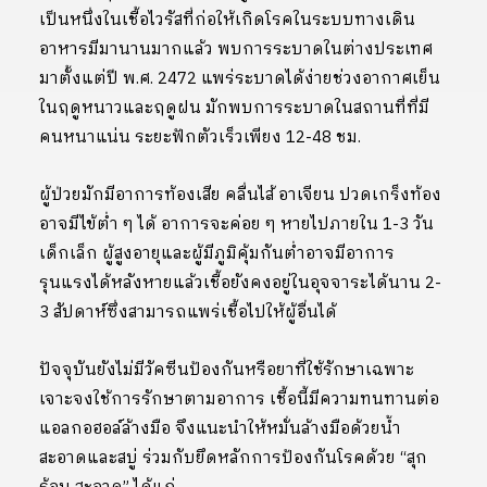
เป็นหนึ่งในเชื้อไวรัสที่ก่อให้เกิดโรคในระบบทางเดิน
อาหารมีมานานมากแล้ว พบการระบาดในต่างประเทศ
มาตั้งแต่ปี พ.ศ. 2472 แพร่ระบาดได้ง่ายช่วงอากาศเย็น
ในฤดูหนาวและฤดูฝน มักพบการระบาดในสถานที่ที่มี
คนหนาแน่น ระยะฟักตัวเร็วเพียง 12-48 ชม.
ผู้ป่วยมักมีอาการท้องเสีย คลื่นไส้ อาเจียน ปวดเกร็งท้อง
อาจมีไข้ต่ำ ๆ ได้ อาการจะค่อย ๆ หายไปภายใน 1-3 วัน
เด็กเล็ก ผู้สูงอายุและผู้มีภูมิคุ้มกันต่ำอาจมีอาการ
รุนแรงได้หลังหายแล้วเชื้อยังคงอยู่ในอุจจาระได้นาน 2-
3 สัปดาห์ซึ่งสามารถแพร่เชื้อไปให้ผู้อื่นได้
ปัจจุบันยังไม่มีวัคซีนป้องกันหรือยาที่ใช้รักษาเฉพาะ
เจาะจงใช้การรักษาตามอาการ เชื้อนี้มีความทนทานต่อ
แอลกอฮอล์ล้างมือ จึงแนะนำให้หมั่นล้างมือด้วยน้ำ
สะอาดและสบู่ ร่วมกับยึดหลักการป้องกันโรคด้วย “สุก