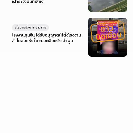
เฝ้าระวังพื้นที่เสี่ยง
นโยบายรัฐบาล-ข่าวสาร
โรงงานทุนจีน ได้รับอนุญาตให้ตั้งโรงงาน
ลำไยอบแห้ง ใน ต.มะเขือแจ้ จ.ลำพูน