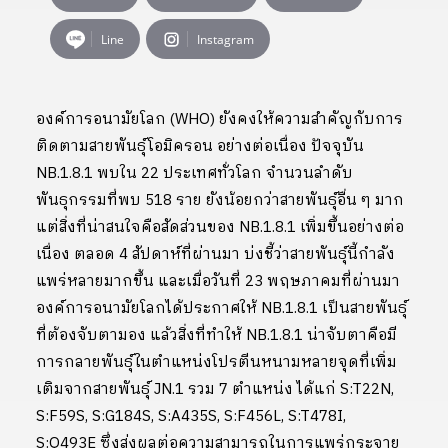
Line
Instagram
องค์การอนามัยโลก (WHO) ยังคงให้ความสำคัญกับการ
ติดตามสายพันธุ์โอมิครอน อย่างต่อเนื่อง ปัจจุบัน
NB.1.8.1 พบใน 22 ประเทศทั่วโลก จำนวนลำดับ
พันธุกรรมที่พบ 518 ราย ยังน้อยกว่าสายพันธุ์อื่น ๆ มาก
แต่สิ่งที่น่าสนใจคือสัดส่วนของ NB.1.8.1 เพิ่มขึ้นอย่างต่อ
เนื่อง ตลอด 4 สัปดาห์ที่ผ่านมา บ่งชี้ว่าสายพันธุ์นี้กำลัง
แพร่หลายมากขึ้น และเมื่อวันที่ 23 พฤษภาคมที่ผ่านมา
องค์การอนามัยโลกได้ประกาศให้ NB.1.8.1 เป็นสายพันธุ์
ที่ต้องจับตามอง แล้วสิ่งที่ทำให้ NB.1.8.1 น่าจับตาคือมี
การกลายพันธุ์ในตำแหน่งโปรตีนหนามหลายจุดที่เพิ่ม
เติมจากสายพันธุ์ JN.1 รวม 7 ตำแหน่ง ได้แก่ S:T22N,
S:F59S, S:G184S, S:A435S, S:F456L, S:T478I,
S:Q493E ซึ่งส่งผลต่อความสามารถในการแพร่กระจาย