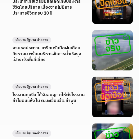
ประเทศไทยเตรียมยกเลิกโทษประหาร
ชีวิตโดยปริยาย เนื่องจากไม่มีการ
ประหารชีวิตครบ 10 ปี
นโยบายรัฐบาล-ข่าวสาร
กรมชลประทาน เตรียมรับมือฝนเดือน
สิงหาคม พร้อมบริหารจัดการน้ำเชิงรุก
เฝ้าระวังพื้นที่เสี่ยง
นโยบายรัฐบาล-ข่าวสาร
โรงงานทุนจีน ได้รับอนุญาตให้ตั้งโรงงาน
ลำไยอบแห้ง ใน ต.มะเขือแจ้ จ.ลำพูน
นโยบายรัฐบาล-ข่าวสาร