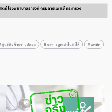
าสตร์ โรงพยาบาลราชวิถี กรมการแพทย์ กระทรวง
ศูนย์ต่อต้านข่าวปลอม
อาหารบูดเน่าในลำไส้
แพนิค