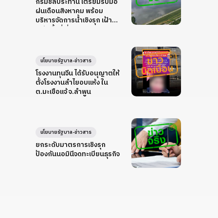
กรมชลประทาน เตรียมรับมือ
ฝนเดือนสิงหาคม พร้อม
บริหารจัดการน้ำเชิงรุก เฝ้า
ระวังพื้นที่เสี่ยง
นโยบายรัฐบาล-ข่าวสาร
โรงงานทุนจีน ได้รับอนุญาตให้
ตั้งโรงงานลำไยอบแห้ง ใน
ต.มะเขือแจ้ จ.ลำพูน
นโยบายรัฐบาล-ข่าวสาร
ยกระดับมาตรการเชิงรุก
ป้องกันนอมินีจดทะเบียนธุรกิจ