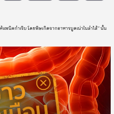
ให้แพนิคกำเริบ โดยพิษเกิดจากอาหารบูดเน่าในลำไส้” นั้น