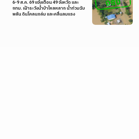
6-9 ส.ค. 69 แจ้งเตือน 49 จังหวัด และ
กทม. เฝ้าระวังน้ำป่าไหลหลาก น้ำท่วมฉับ
พลัน ดินโคลนถล่ม และคลื่นลมแรง