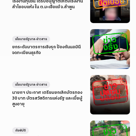
โรงงานทุนจีน ได้รับอนุญาตให้ตั้งโรงงาน
ลำไยอบแห้ง ใน ต.มะเขือแจ้ จ.ลำพูน
นโยบายรัฐบาล-ข่าวสาร
ยกระดับมาตรการเชิงรุก ป้องกันนอมินี
จดทะเบียนธุรกิจ
นโยบายรัฐบาล-ข่าวสาร
นายกฯ ประกาศ เตรียมยกเลิกบัตรทอง
30 บาท บัตรสวัสดิการแห่งรัฐ และเบี้ยผู้
สูงอายุ
ภัยพิบัติ