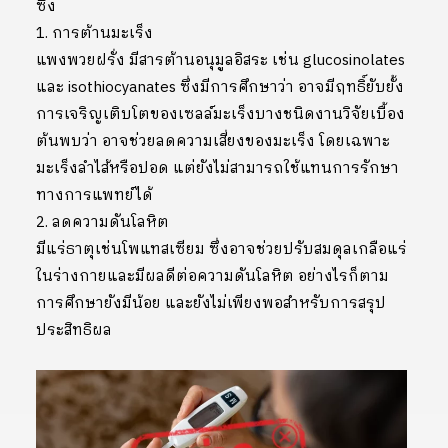
ซึ่ง
1. การต้านมะเร็ง
แพงพวยฝรั่ง มีสารต้านอนุมูลอิสระ เช่น glucosinolates
และ isothiocyanates ซึ่งมีการศึกษาว่า อาจมีฤทธิ์ยับยั้ง
การเจริญเติบโตของเซลล์มะเร็งบางชนิดงานวิจัยเบื้อง
ต้นพบว่า อาจช่วยลดความเสี่ยงของมะเร็ง โดยเฉพาะ
มะเร็งลำไส้หรือปอด แต่ยังไม่สามารถใช้แทนการรักษา
ทางการแพทย์ได้
2. ลดความดันโลหิต
มีแร่ธาตุเช่นโพแทสเซียม ซึ่งอาจช่วยปรับสมดุลเกลือแร่
ในร่างกายและมีผลดีต่อความดันโลหิต อย่างไรก็ตาม
การศึกษายังมีน้อย และยังไม่เพียงพอสำหรับการสรุป
ประสิทธิผล