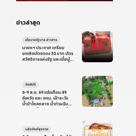
ข่าวล่าสุด
นโยบายรัฐบาล-ข่าวสาร
นายกฯ ประกาศ เตรียม
ยกเลิกบัตรทอง 30 บาท บัตร
สวัสดิการแห่งรัฐ และเบี้ยผู้สูง
อายุ
ภัยพิบัติ
6-9 ส.ค. 69 แจ้งเตือน 49
จังหวัด และ กทม. เฝ้าระวัง
น้ำป่าไหลหลาก น้ำท่วมฉับ
พลัน ดินโคลนถล่ม และคลื่น
ลมแรง
ผลิตภัณฑ์สุขภาพ