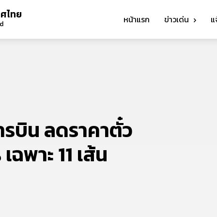
ทศไทย
หน้าแรก
ข่าวเด่น
แ
nd
รบิน ลดราคาตั๋ว
เฉพาะ 11 เส้น