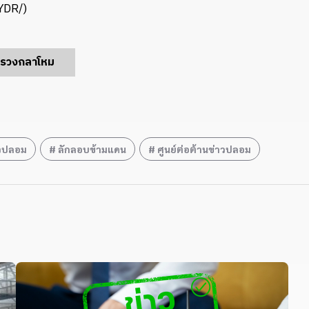
YDR/)
ทรวงกลาโหม
าวปลอม
ลักลอบข้ามแดน
ศูนย์ต่อต้านข่าวปลอม