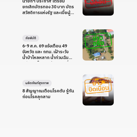
นายกฯ ประกาศ เตรียม
ยกเลิกบัตรทอง 30 บาท บัตร
สวัสดิการแห่งรัฐ และเบี้ยผู้สูง
อายุ
ภัยพิบัติ
6-9 ส.ค. 69 แจ้งเตือน 49
จังหวัด และ กทม. เฝ้าระวัง
น้ำป่าไหลหลาก น้ำท่วมฉับ
พลัน ดินโคลนถล่ม และคลื่น
ลมแรง
ผลิตภัณฑ์สุขภาพ
8 สัญญาณเตือนโรคตับ รู้ทัน
ก่อนโรคลุกลาม