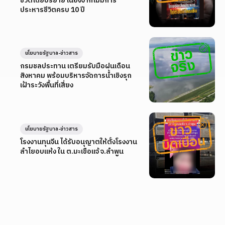
ชีวิตโดยปริยาย เนื่องจากไม่มีการ
ประหารชีวิตครบ 10 ปี
นโยบายรัฐบาล-ข่าวสาร
กรมชลประทาน เตรียมรับมือฝนเดือน
สิงหาคม พร้อมบริหารจัดการน้ำเชิงรุก
เฝ้าระวังพื้นที่เสี่ยง
นโยบายรัฐบาล-ข่าวสาร
โรงงานทุนจีน ได้รับอนุญาตให้ตั้งโรงงาน
ลำไยอบแห้ง ใน ต.มะเขือแจ้ จ.ลำพูน