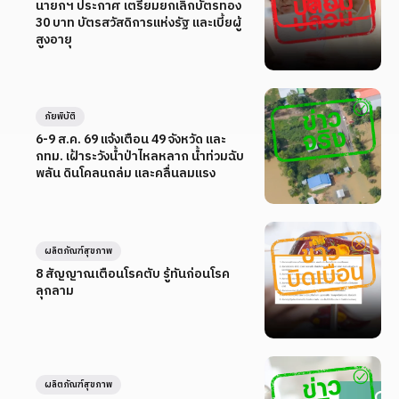
นายกฯ ประกาศ เตรียมยกเลิกบัตรทอง
30 บาท บัตรสวัสดิการแห่งรัฐ และเบี้ยผู้
สูงอายุ
ภัยพิบัติ
6-9 ส.ค. 69 แจ้งเตือน 49 จังหวัด และ
กทม. เฝ้าระวังน้ำป่าไหลหลาก น้ำท่วมฉับ
พลัน ดินโคลนถล่ม และคลื่นลมแรง
ผลิตภัณฑ์สุขภาพ
8 สัญญาณเตือนโรคตับ รู้ทันก่อนโรค
ลุกลาม
ผลิตภัณฑ์สุขภาพ