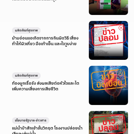
ผลิตภัณฑ์สุขภาพ
ม้ามอ่อนแอเกิดจากการกินผิดวิธี เสี่ยง
ทำให้ผิวเหี่ยว มือเท้าเย็น และใจวูบง่าย
ผลิตภัณฑ์สุขภาพ
ท้องผูกเรื้อรัง ส่งผลเสียต่อหัวใจและไต
เพิ่มความเสี่ยงการเสียชีวิต
นโยบายรัฐบาล-ข่าวสาร
แม่น้ำป่าสักเข้าขั้นวิกฤต โรงงานปล่อยน้ำ
เสียลงสู่แม่น้ำ