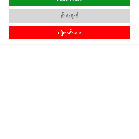
ตั้งค่าคุ๊กกี้
ปฏิเสธทั้งหมด
เมนูหลัก
หน้าแรก
แจ้งเบาะแสข่าวและติดตาม
คลังความรู้
ข่าวสาร