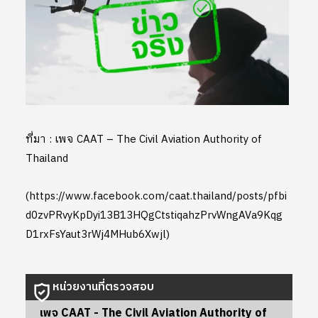
ที่มา : เพจ CAAT – The Civil Aviation Authority of
Thailand
(https://www.facebook.com/caat.thailand/posts/pfbi
d0zvPRvyKpDyi13B13HQgCtstiqahzPrvWngAVa9Kqg
D1rxFsYaut3rWj4MHub6Xwjl)
หน่วยงานที่ตรวจสอบ
เพจ CAAT - The Civil Aviation Authority of