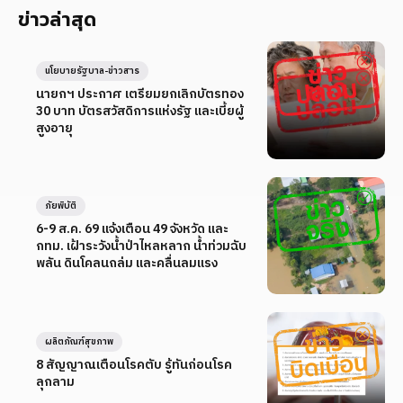
ข่าวล่าสุด
นโยบายรัฐบาล-ข่าวสาร
นายกฯ ประกาศ เตรียมยกเลิกบัตรทอง
30 บาท บัตรสวัสดิการแห่งรัฐ และเบี้ยผู้
สูงอายุ
ภัยพิบัติ
6-9 ส.ค. 69 แจ้งเตือน 49 จังหวัด และ
กทม. เฝ้าระวังน้ำป่าไหลหลาก น้ำท่วมฉับ
พลัน ดินโคลนถล่ม และคลื่นลมแรง
ผลิตภัณฑ์สุขภาพ
8 สัญญาณเตือนโรคตับ รู้ทันก่อนโรค
ลุกลาม