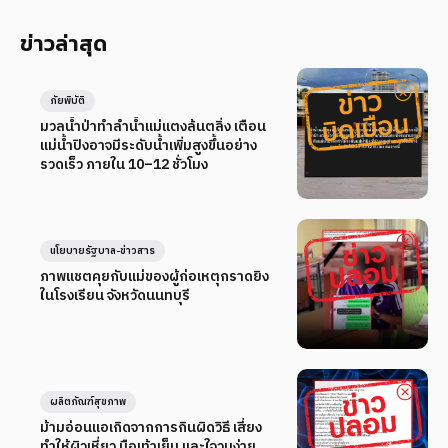
ข่าวล่าสุด
ภัยพิบัติ
มวลน้ำป่าทำลำน้ำแม่แตงล้นตลิ่ง เตือน
แม่น้ำปิงอาจมีระดับน้ำเพิ่มสูงขึ้นอย่าง
รวดเร็ว ภายใน 10–12 ชั่วโมง
นโยบายรัฐบาล-ข่าวสาร
ภาพแชตคุยกับแม่ของผู้ก่อเหตุกราดยิง
ในโรงเรียน จังหวัดนนทบุรี
ผลิตภัณฑ์สุขภาพ
ม้ามอ่อนแอเกิดจากการกินผิดวิธี เสี่ยง
ทำให้ผิวเหี่ยว มือเท้าเย็น และใจวูบง่าย