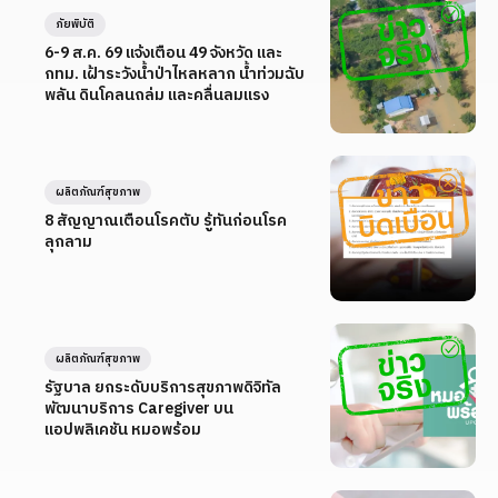
ภัยพิบัติ
6-9 ส.ค. 69 แจ้งเตือน 49 จังหวัด และ
กทม. เฝ้าระวังน้ำป่าไหลหลาก น้ำท่วมฉับ
พลัน ดินโคลนถล่ม และคลื่นลมแรง
ผลิตภัณฑ์สุขภาพ
8 สัญญาณเตือนโรคตับ รู้ทันก่อนโรค
ลุกลาม
ผลิตภัณฑ์สุขภาพ
รัฐบาล ยกระดับบริการสุขภาพดิจิทัล
พัฒนาบริการ Caregiver บน
แอปพลิเคชัน หมอพร้อม