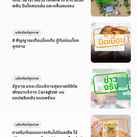
กทม. เฝ้าระวังน้ำป่าไหลหลาก น้ำท่วมฉับ
พลัน ดินโคลนถล่ม และคลื่นลมแรง
ผลิตภัณฑ์สุขภาพ
8 สัญญาณเตือนโรคตับ รู้ทันก่อนโรค
ลุกลาม
ผลิตภัณฑ์สุขภาพ
รัฐบาล ยกระดับบริการสุขภาพดิจิทัล
พัฒนาบริการ Caregiver บน
แอปพลิเคชัน หมอพร้อม
ผลิตภัณฑ์สุขภาพ
ทาครีมกันแดดมากเกินไปมีผลเสีย ใช้