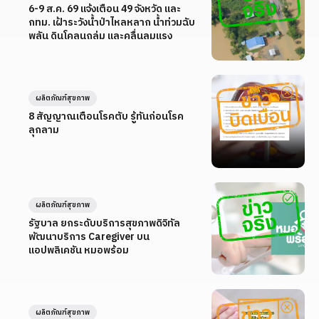
6-9 ส.ค. 69 แจ้งเตือน 49 จังหวัด และ
กทม. เฝ้าระวังน้ำป่าไหลหลาก น้ำท่วมฉับ
พลัน ดินโคลนถล่ม และคลื่นลมแรง
ผลิตภัณฑ์สุขภาพ
8 สัญญาณเตือนโรคตับ รู้ทันก่อนโรค
ลุกลาม
ผลิตภัณฑ์สุขภาพ
รัฐบาล ยกระดับบริการสุขภาพดิจิทัล
พัฒนาบริการ Caregiver บน
แอปพลิเคชัน หมอพร้อม
ผลิตภัณฑ์สุขภาพ