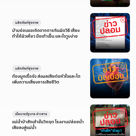
ผลิตภัณฑ์สุขภาพ
ม้ามอ่อนแอเกิดจากการกินผิดวิธี เสี่ยง
ทำให้ผิวเหี่ยว มือเท้าเย็น และใจวูบง่าย
ผลิตภัณฑ์สุขภาพ
ท้องผูกเรื้อรัง ส่งผลเสียต่อหัวใจและไต
เพิ่มความเสี่ยงการเสียชีวิต
นโยบายรัฐบาล-ข่าวสาร
แม่น้ำป่าสักเข้าขั้นวิกฤต โรงงานปล่อยน้ำ
เสียลงสู่แม่น้ำ