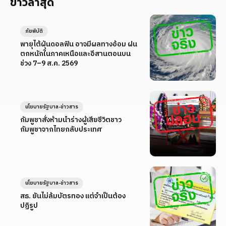
ข่าวล่าสุด
ภัยพิบัติ
พายุไต้ฝุ่นดอลฟิน อาจมีผลทางอ้อม ฝน
ตกหนักในภาคเหนือและอีสานตอนบน
ช่วง 7–9 ส.ค. 2569
นโยบายรัฐบาล-ข่าวสาร
กัมพูชาสั่งห้ามนำร่างผู้เสียชีวิตชาว
กัมพูชาจากไทยกลับประเทศ
นโยบายรัฐบาล-ข่าวสาร
สธ. ยันไม่ล้มบัตรทอง แต่จำเป็นต้อง
ปฏิรูป