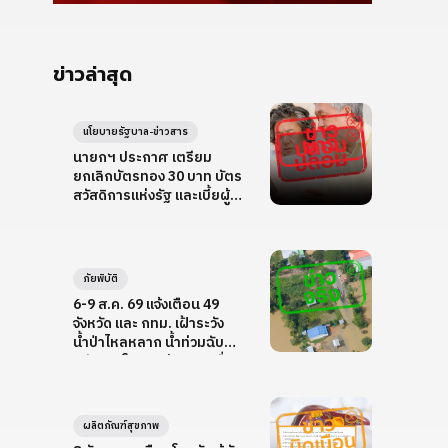
ข่าวล่าสุด
นโยบายรัฐบาล-ข่าวสาร
นายกฯ ประกาศ เตรียม
ยกเลิกบัตรทอง 30 บาท บัตร
สวัสดิการแห่งรัฐ และเบี้ยผู้สูง
อายุ
ภัยพิบัติ
6-9 ส.ค. 69 แจ้งเตือน 49
จังหวัด และ กทม. เฝ้าระวัง
น้ำป่าไหลหลาก น้ำท่วมฉับ
พลัน ดินโคลนถล่ม และคลื่น
ลมแรง
ผลิตภัณฑ์สุขภาพ