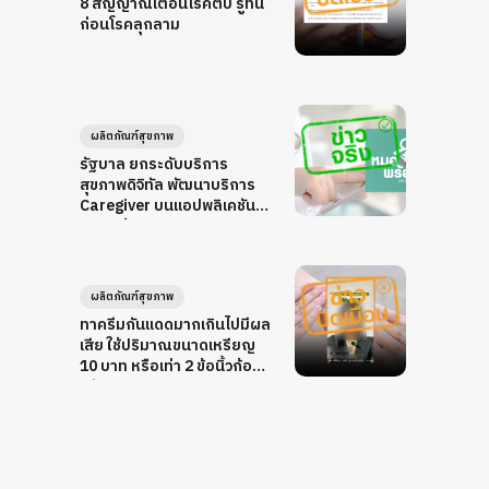
8 สัญญาณเตือนโรคตับ รู้ทัน
ก่อนโรคลุกลาม
ผลิตภัณฑ์สุขภาพ
รัฐบาล ยกระดับบริการ
สุขภาพดิจิทัล พัฒนาบริการ
Caregiver บนแอปพลิเคชัน
หมอพร้อม
ผลิตภัณฑ์สุขภาพ
ทาครีมกันแดดมากเกินไปมีผล
เสีย ใช้ปริมาณขนาดเหรียญ
10 บาท หรือเท่า 2 ข้อนิ้วก้อยก็
เพียงพอ